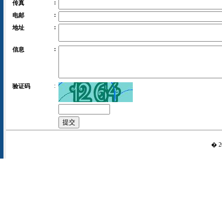
:
传真
:
电邮
:
地址
:
信息
:
验证码
� 20